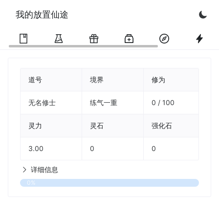
我的放置仙途
修炼
背包
抽奖
炼丹
探索
秘
道号
境界
修为
无名修士
练气一重
0 / 100
灵力
灵石
强化石
3.00
0
0
详细信息
0%